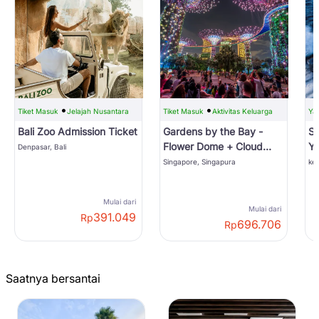
Tiket Masuk
Jelajah Nusantara
Tiket Masuk
Aktivitas Keluarga
Ya
Bali Zoo Admission Ticket
Gardens by the Bay -
Sa
Flower Dome + Cloud
Ya
Denpasar, Bali
Forest
Singapore, Singapura
kep
Mulai dari
Mulai dari
391.049
Rp
696.706
Rp
Saatnya bersantai