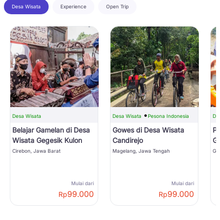
Desa Wisata
Experience
Open Trip
Desa Wisata
Desa Wisata
Pesona Indonesia
De
Belajar Gamelan di Desa
Gowes di Desa Wisata
P
Wisata Gegesik Kulon
Candirejo
Ga
Ci
Cirebon, Jawa Barat
Magelang, Jawa Tengah
Ga
Mulai dari
Mulai dari
99.000
99.000
Rp
Rp