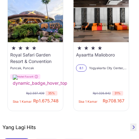
Royal Safari Garden
Ayaartta Malioboro
Resort & Convention
Puncak, Puncak
8.1
Yogyakarta City Center, Yogyakarta
Hotel Favorit
Rp2.597.409
35%
Rp1.026.842
31%
Rp
1.675.748
Rp
708.167
Sisa 1 Kamar
Sisa 1 Kamar
Yang Lagi Hits